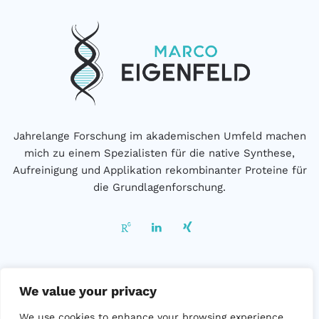
Jahrelange Forschung im akademischen Umfeld machen
mich zu einem Spezialisten für die native Synthese,
Aufreinigung und Applikation rekombinanter Proteine für
die Grundlagenforschung.
We value your privacy
Impressum
|
Datenschutz
We use cookies to enhance your browsing experience,